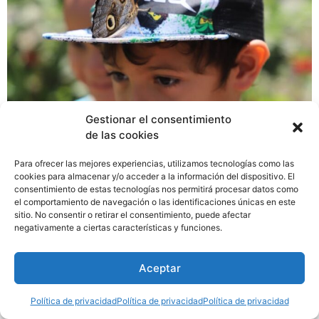
Gestionar el consentimiento
de las cookies
Para ofrecer las mejores experiencias, utilizamos tecnologías como las
En conmemoración del Día de la Tierra, el Parque
cookies para almacenar y/o acceder a la información del dispositivo. El
Municipal Summit y la Alcaldía de Panamá inauguraron
consentimiento de estas tecnologías nos permitirá procesar datos como
“La casa de Domo”, un espacio en el que los visitantes
el comportamiento de navegación o las identificaciones únicas en este
sitio. No consentir o retirar el consentimiento, puede afectar
podrán conectase con las mariposas nativas de Panamá
negativamente a ciertas características y funciones.
y aprender sobre su importancia en el ecosistema.
Aceptar
Política de privacidad
Política de privacidad
Política de privacidad