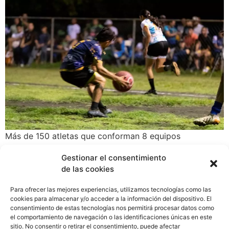
Más de 150 atletas que conforman 8 equipos
compuestos en un 65% por hombres y un 35% mujeres,
Gestionar el consentimiento
participan del Torneo de Ligas Mixtas de Kickball de la
de las cookies
organización “Mix Leagues” en la región de Chiriquí.
Esta competencia integra la igualdad de género en el
Para ofrecer las mejores experiencias, utilizamos tecnologías como las
deporte y cuenta con el respaldo de SISTEMA Clave
cookies para almacenar y/o acceder a la información del dispositivo. El
consentimiento de estas tecnologías nos permitirá procesar datos como
como patrocinador. El anuncio se dio en el acto de
el comportamiento de navegación o las identificaciones únicas en este
Apertura del Torneo de ligas 2023 realizado en la
sitio. No consentir o retirar el consentimiento, puede afectar