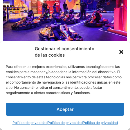
Gestionar el consentimiento
de las cookies
Llega la adrenalina y la diversión a AltaPlaza Mall con la
Para ofrecer las mejores experiencias, utilizamos tecnologías como las
inauguración de SuperKarts, una pista de 5 metros de
cookies para almacenar y/o acceder a la información del dispositivo. El
ancho dentro de 5,000 metros cuadrados, donde
consentimiento de estas tecnologías nos permitirá procesar datos como
vehículos eléctricos de última tecnología provenientes
el comportamiento de navegación o las identificaciones únicas en este
sitio. No consentir o retirar el consentimiento, puede afectar
de Italia, te harán vivir una experiencia inolvidable llena
negativamente a ciertas características y funciones.
de velocidad y emoción.
Aceptar
Política de privacidad
Política de privacidad
Política de privacidad