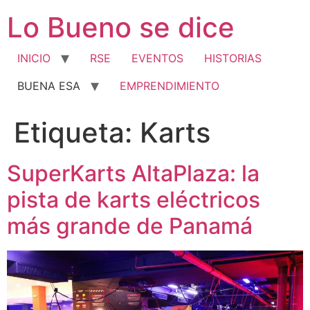
Ir
Lo Bueno se dice
al
contenido
INICIO
RSE
EVENTOS
HISTORIAS
BUENA ESA
EMPRENDIMIENTO
Etiqueta:
Karts
SuperKarts AltaPlaza: la
pista de karts eléctricos
más grande de Panamá