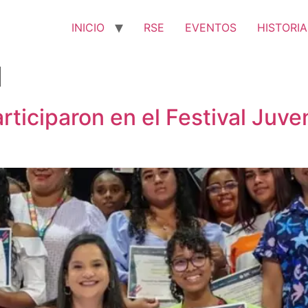
INICIO
RSE
EVENTOS
HISTORIA
d
ticiparon en el Festival Juv