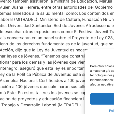
 evento también asistieron la ministra de Educación, Maruja 
a Mujer, Juana Herrera, entre otras autoridades del Gobierno 
emas alineados a la salud mental como: Los contenidos en
 Laboral (MITRADEL), Ministerio de Cultura, Fundación Ni U
ic, Universidad Santander, Red de Jóvenes Afrodescendien
de escuchar otras exposiciones como: El Festival Juvenil 
país conversaran en un panel sobre el Proyecto de Ley 923,
pleno de los derechos fundamentales de la juventud, que so
cción, dijo que la Ley de Juventud es necesaria para que
nar leyes de jóvenes. “Tenemos que construir algo que tras
ionar para los demás y las jóvenes que vienen creciendo” e
Para ofrecer las
ntenegro, aseguró que esta ley es importante porque habl
almacenar y/o ac
Ley de la Política Pública de Juventud está siendo discuti
tecnologías nos 
la Asamblea Nacional. Certificados a 100 jóvenes: Durante el
identificaciones 
afectar negativa
uación a 100 jóvenes que culminaron sus talleres del Progr
namá Este. En estos talleres los jóvenes se capacitaron en 
lación de proyectos y educación financiera.Los talleres fue
 Trabajo y Desarrollo Laboral (MITRADEL).
Pol