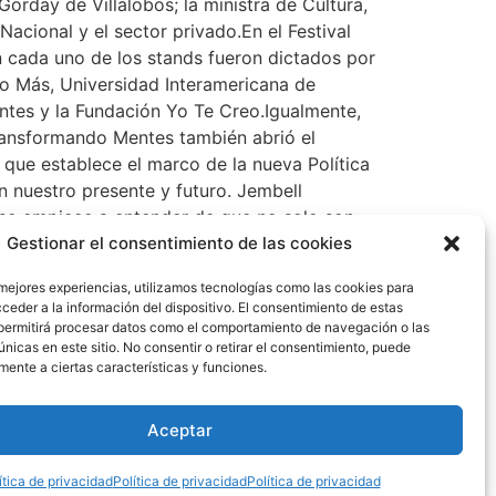
Gorday de Villalobos; la ministra de Cultura,
Nacional y el sector privado.En el Festival
 cada uno de los stands fueron dictados por
no Más, Universidad Interamericana de
tes y la Fundación Yo Te Creo.Igualmente,
Transformando Mentes también abrió el
 que establece el marco de la nueva Política
n nuestro presente y futuro. Jembell
 se empiece a entender de que no solo son
cienda y que sea significativo para todas las
Gestionar el consentimiento de las cookies
xplicó Chifundo. Por su parte, la presidenta
 mejores experiencias, utilizamos tecnologías como las cookies para
a de los deberes y también de los derechos
ceder a la información del dispositivo. El consentimiento de estas
do por una Subcomisión de la Comisión de la
permitirá procesar datos como el comportamiento de navegación o las
 Festival Juvenil Transformando Mentes, la
únicas en este sitio. No consentir o retirar el consentimiento, puede
mente a ciertas características y funciones.
ama “Desarrolla Tus Habilidades para la Vida”
temas de habilidades blandas, comunicación
ron impartidos por el MIDES, la Universidad
Aceptar
ítica de privacidad
Política de privacidad
Política de privacidad