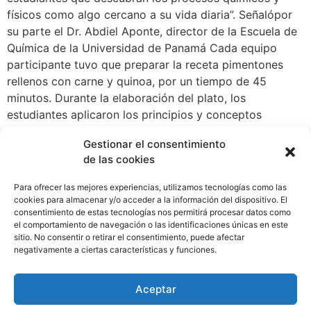
físicos como algo cercano a su vida diaria”. Señalópor
su parte el Dr. Abdiel Aponte, director de la Escuela de
Química de la Universidad de Panamá Cada equipo
participante tuvo que preparar la receta pimentones
rellenos con carne y quinoa, por un tiempo de 45
minutos. Durante la elaboración del plato, los
estudiantes aplicaron los principios y conceptos
químico y físicos, explicados paso a paso ante el jurado
Gestionar el consentimiento
calificador. Así mismo, explicaron el uso del Sistema
de las cookies
Internacional de Medidas y las transformaciones que
aplicaron en la receta. El jurado calificador estuvo
Para ofrecer las mejores experiencias, utilizamos tecnologías como las
conformado por profesores de la Escuela de Química
cookies para almacenar y/o acceder a la información del dispositivo. El
consentimiento de estas tecnologías nos permitirá procesar datos como
de la Universidad de Panamá y por chefs reconocidos
el comportamiento de navegación o las identificaciones únicas en este
del país, quienes en la evaluación tomaron en cuenta las
sitio. No consentir o retirar el consentimiento, puede afectar
explicaciones científicas, la manipulación de los
negativamente a ciertas características y funciones.
recursos, la preparación y degustación de la receta
preparada como resultado final presentado por los
Aceptar
estudiantes.