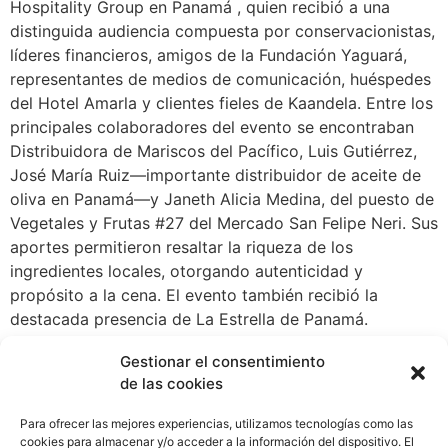
Hospitality Group en Panamá , quien recibió a una
distinguida audiencia compuesta por conservacionistas,
líderes financieros, amigos de la Fundación Yaguará,
representantes de medios de comunicación, huéspedes
del Hotel Amarla y clientes fieles de Kaandela. Entre los
principales colaboradores del evento se encontraban
Distribuidora de Mariscos del Pacífico, Luis Gutiérrez,
José María Ruiz—importante distribuidor de aceite de
oliva en Panamá—y Janeth Alicia Medina, del puesto de
Vegetales y Frutas #27 del Mercado San Felipe Neri. Sus
aportes permitieron resaltar la riqueza de los
ingredientes locales, otorgando autenticidad y
propósito a la cena. El evento también recibió la
destacada presencia de La Estrella de Panamá.
Kaandela, a través de su programa Giving Back,
Gestionar el consentimiento
lanzado en 2024, se enorgullece de contribuir al
de las cookies
patrimonio natural y cultural de Panamá. Esta iniciativa
busca inspirar la colaboración dentro de la industria
Para ofrecer las mejores experiencias, utilizamos tecnologías como las
hotelera y gastronómica, animando a restaurantes y
cookies para almacenar y/o acceder a la información del dispositivo. El