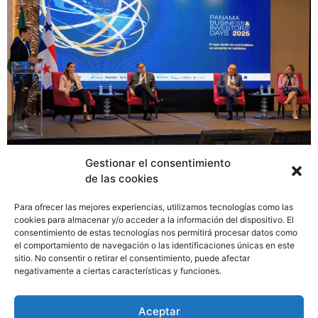
Gestionar el consentimiento
de las cookies
Con gran expectación, se realizó el Panama Business &
Investors’ Day 2025 (PBID 2025), organizado por la
Para ofrecer las mejores experiencias, utilizamos tecnologías como las
Cámara de Comercio e Industrias Panamá-Brasil con el
cookies para almacenar y/o acceder a la información del dispositivo. El
consentimiento de estas tecnologías nos permitirá procesar datos como
fin de marcar el inicio de la primera gran plataforma
el comportamiento de navegación o las identificaciones únicas en este
empresarial de Panamá tras su incorporación al
sitio. No consentir o retirar el consentimiento, puede afectar
MERCOSUR. Este acto inaugural busca reafirmar el
negativamente a ciertas características y funciones.
compromiso nacional con la integración regional, la
atracción de capitales y el fortalecimiento del
Aceptar