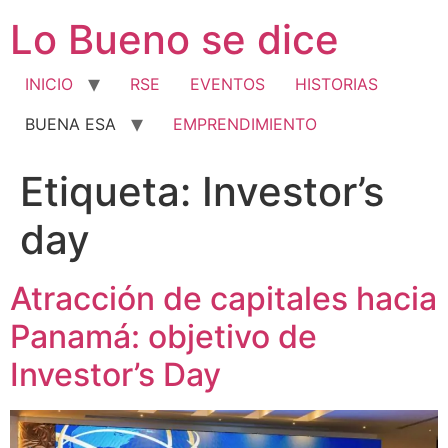
Ir
Lo Bueno se dice
al
contenido
INICIO
RSE
EVENTOS
HISTORIAS
BUENA ESA
EMPRENDIMIENTO
Etiqueta:
Investor’s
day
Atracción de capitales hacia
Panamá: objetivo de
Investor’s Day