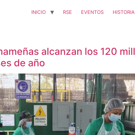
INICIO
RSE
EVENTOS
HISTORIA
ameñas alcanzan los 120 mil
ses de año