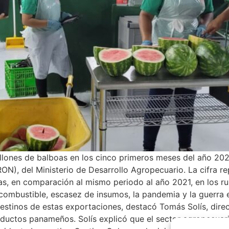
llones de balboas en los cinco primeros meses del año 202
), del Ministerio de Desarrollo Agropecuario. La cifra re
s, en comparación al mismo periodo al año 2021, en los ru
 combustible, escasez de insumos, la pandemia y la guerra 
destinos de estas exportaciones, destacó Tomás Solís, dir
roductos panameños. Solís explicó que el sector agropecua