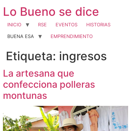
Ir
Lo Bueno se dice
al
contenido
INICIO
RSE
EVENTOS
HISTORIAS
BUENA ESA
EMPRENDIMIENTO
Etiqueta:
ingresos
La artesana que
confecciona polleras
montunas