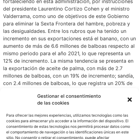
fortaleciendo en esta administración, por instrucciones
del presidente Laurentino Cortizo Cohen y el ministro
Valderrama, como uno de objetivos de este Gobierno
para eliminar la Sexta Frontera del hambre, pobreza y
las desigualdades. Entre los rubros que ha tenido un
incremento en sus exportaciones está el banano, con un
aumento de más de 6.6 millones de balboas respecto al
mismo periodo para el año 2021, lo que representa un
12% de incremento. La misma tendencia se presenta en
la exportación de aceite de palma, con más de 2.7
millones de balboas, con un 19% de incremento; sandía,
con 2.4 millones de balboas, lo que registra un 20% de
mejora; papaya con más de 484 mil balboas, lo que
Gestionar el consentimiento
representa más del 100% de incremento; piña, con 482
de las cookies
mil balboas, con un rendimiento de un 19 % de aumento
y tabaco, con más de 402 mil balboas lo que indica un
Para ofrecer las mejores experiencias, utilizamos tecnologías como las
73% de crecimiento. La exportación de estos rubros
cookies para almacenar y/o acceder a la información del dispositivo. El
consentimiento de estas tecnologías nos permitirá procesar datos como
representa de manera significativa una oportunidad
el comportamiento de navegación o las identificaciones únicas en este
para mejorar la calidad de vida de los que participan en
sitio. No consentir o retirar el consentimiento, puede afectar