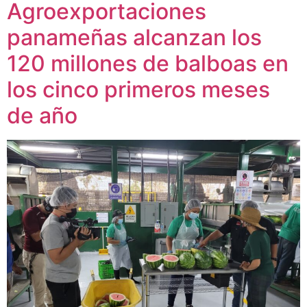
Agroexportaciones
panameñas alcanzan los
120 millones de balboas en
los cinco primeros meses
de año