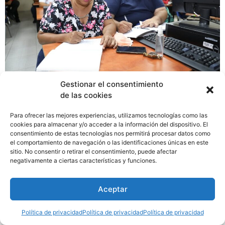
Gestionar el consentimiento
El Instituto Nacional de Formación Profesional y
de las cookies
Capacitación para el Desarrollo Humano (Inadeh)
mediante un equipo encabezado por los Coordinadores
Para ofrecer las mejores experiencias, utilizamos tecnologías como las
de las áreas de Inglés y Marítima, se mantienen
cookies para almacenar y/o acceder a la información del dispositivo. El
consentimiento de estas tecnologías nos permitirá procesar datos como
realizando una serie de reuniones junto a un grupo de
el comportamiento de navegación o las identificaciones únicas en este
especialistas de la Embajada de los Estados Unidos en
sitio. No consentir o retirar el consentimiento, puede afectar
Panamá, quienes tienen como objetivo revisar y
negativamente a ciertas características y funciones.
fortalecer nuestra oferta académica de inglés en el área
de Marítima.
Aceptar
Política de privacidad
Política de privacidad
Política de privacidad