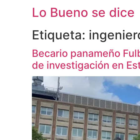
Ir
Lo Bueno se dice
al
contenido
Etiqueta:
ingenier
Becario panameño Fulb
de investigación en E