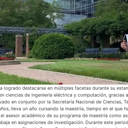
logrado destacarse en múltiples facetas durante su estanc
n ciencias de ingeniería eléctrica y computación, gracias 
vado en conjunto por la Secretaría Nacional de Ciencias, T
os, lleva un año cursando la maestría, tiempo en el que h
 el asesor académico de su programa de maestría como asi
abaja en asignaciones de investigación. Durante este peri