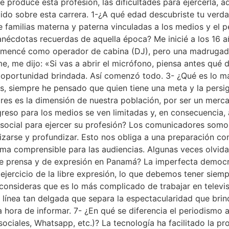
ue produce esta profesión, las dificultades para ejercerla,
luido sobre esta carrera. 1-¿A qué edad descubriste tu ve
familias materna y paterna vinculadas a los medios y el p
écdotas recuerdas de aquella época? Me inicié a los 16 año
mencé como operador de cabina (DJ), pero una madrugada 
 me dijo: «Si vas a abrir el micrófono, piensa antes qué de
a oportunidad brindada. Así comenzó todo. 3- ¿Qué es lo má
 siempre he pensado que quien tiene una meta y la persig
ores es la dimensión de nuestra población, por ser un merc
greso para los medios se ven limitadas y, en consecuencia,
social para ejercer su profesión? Los comunicadores som
izarse y profundizar. Esto nos obliga a una preparación c
rma comprensible para las audiencias. Algunas veces olvida
de prensa y de expresión en Panamá? La imperfecta democ
ejercicio de la libre expresión, lo que debemos tener siem
 consideras que es lo más complicado de trabajar en televi
la línea tan delgada que separa la espectacularidad que bri
la hora de informar. 7- ¿En qué se diferencia el periodismo
sociales, Whatsapp, etc.)? La tecnología ha facilitado la p