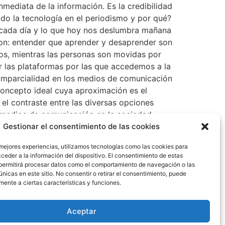
mediata de la información. Es la credibilidad
ido la tecnología en el periodismo y por qué?
a cada día y lo que hoy nos deslumbra mañana
son: entender que aprender y desaprender son
os, mientras las personas son movidas por
r las plataformas por las que accedemos a la
e imparcialidad en los medios de comunicación
 concepto ideal cuya aproximación es el
el contraste entre las diversas opciones
s medios de comunicación en la sociedad
flejo e influencia que orienta y conduce. El
Gestionar el consentimiento de las cookies
co al brindar retroalimentación de lo que se
 mejores experiencias, utilizamos tecnologías como las cookies para
el cual expresarse. 12- ¿Cuál es la mayor
ceder a la información del dispositivo. El consentimiento de estas
que a veces son ignoradas por muchos y de
permitirá procesar datos como el comportamiento de navegación o las
steza y, en ocasiones, la ira. Biografía Es
únicas en este sitio. No consentir o retirar el consentimiento, puede
mente a ciertas características y funciones.
de Empresas con énfasis en Mercadeo.Inició
ón, donde condujo una diversidad de espacios,
rrollado espacios tanto de entretenimiento
Aceptar