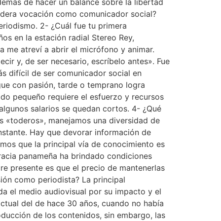
 además de hacer un balance sobre la libertad
rdadera vocación como comunicador social?
eriodismo. 2- ¿Cuál fue tu primera
s en la estación radial Stereo Rey,
me atreví a abrir el micrófono y animar.
cir y, de ser necesario, escríbelo antes». Fue
s difícil de ser comunicador social en
ue con pasión, tarde o temprano logra
ado pequeño requiere el esfuerzo y recursos
 algunos salarios se quedan cortos. 4- ¿Qué
os «toderos», manejamos una diversidad de
onstante. Hay que devorar información de
mos que la principal vía de conocimiento es
racia panameña ha brindado condiciones
pre presente es que el precio de mantenerlas
sión como periodista? La principal
nda el medio audiovisual por su impacto y el
 actual del de hace 30 años, cuando no había
roducción de los contenidos, sin embargo, las