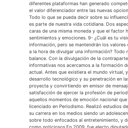
diferentes plataformas han generado competenc
el valor diferenciador entre las nuevas opcio
Todo lo que se pueda decir sobre su influen
es parte de nuestra vida cotidiana. Dos asp
caras de una misma moneda y que el factor h
sentimientos y emociones. 9- ¿Cuál es tu vis
información, pero se mantendrán los valores q
a la hora de divulgar una información? Todo 
balance. Con la divulgación de la contrapart
informativas nos acercamos a la formación d
actual. Antes que existiera el mundo virtual, 
desarrollo tecnológico y su penetración en l
proyecta y convirtiendo en emisor de mensaje
satisfacción de ejercer la profesión de perio
aquellos momentos de emoción nacional que nos
licenciado en Periodismo. Realizó estudios d
su carrera en los medios siendo un adolescen
sobre todo enfocados al entretenimiento, y 
como noticiosos.En 2009, fue electo diputad