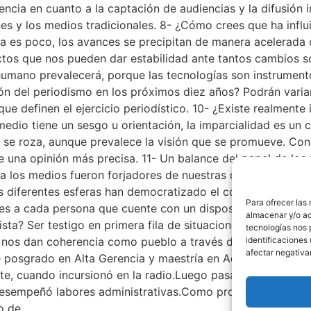
ia en cuanto a la captación de audiencias y la difusión in
nes y los medios tradicionales. 8- ¿Cómo crees que ha influ
cia es poco, los avances se precipitan de manera acelerad
ectos que nos pueden dar estabilidad ante tantos cambios 
umano prevalecerá, porque las tecnologías son instrument
ión del periodismo en los próximos diez años? Podrán varia
ue definen el ejercicio periodístico. 10- ¿Existe realment
medio tiene un sesgo u orientación, la imparcialidad es un
e se roza, aunque prevalece la visión que se promueve. Con 
e una opinión más precisa. 11- Un balance del papel de lo
ya los medios fueron forjadores de nuestras culturas, son re
as diferentes esferas han democratizado el consumo mediáti
Para ofrecer las
s a cada persona que cuente con un dispositivo a través d
almacenar y/o ac
dista? Ser testigo en primera fila de situaciones casuales 
tecnologías nos 
 dan coherencia como pueblo a través de la alegría, la tri
identificaciones 
afectar negativa
e posgrado en Alta Gerencia y maestría en Administración 
te, cuando incursionó en la radio.Luego pasa a la televisi
desempeñó labores administrativas.Como productor, ha desa
o de