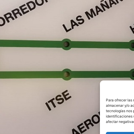
Para ofrecer las
almacenar y/o ac
tecnologías nos 
identificaciones 
afectar negativa