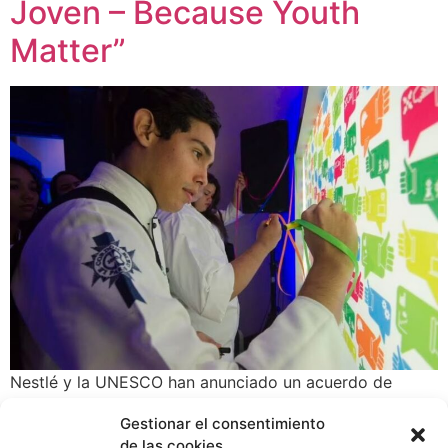
Joven – Because Youth
Matter”
Nestlé y la UNESCO han anunciado un acuerdo de
colaboración para proporcionar a los jóvenes los
Gestionar el consentimiento
recursos y competencias necesarios para desarrollar y
de las cookies