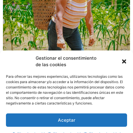
Gestionar el consentimiento
de las cookies
Cristobalina Barría disfruta estar en la huerta hurgando
la tierra con la coa o el azadón. Con mucha seguridad y
Para ofrecer las mejores experiencias, utilizamos tecnologías como las
tono fuerte, asegura que uno de sus oficios favoritos es
cookies para almacenar y/o acceder a la información del dispositivo. El
consentimiento de estas tecnologías nos permitirá procesar datos como
preparar el suelo para que el arroz y el maíz germinen.
el comportamiento de navegación o las identificaciones únicas en este
También disfruta alimentar a las gallinas. Desde hace un
sitio. No consentir o retirar el consentimiento, puede afectar
año gestiona una Escuela Campo a través de Redes de
negativamente a ciertas características y funciones.
Familia, programa que impulsa el Ministerio de
Desarrollo Social (MIDES) para que las mujeres rurales
Aceptar
produzcan su propio alimento.