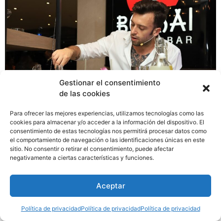
Gestionar el consentimiento
de las cookies
Para ofrecer las mejores experiencias, utilizamos tecnologías como las
cookies para almacenar y/o acceder a la información del dispositivo. El
Hotel El Panamá By Faranda Grand a Member of
consentimiento de estas tecnologías nos permitirá procesar datos como
Radisson Individuals, en busca de mantener la posición
el comportamiento de navegación o las identificaciones únicas en este
sitio. No consentir o retirar el consentimiento, puede afectar
dentro de losmejores hoteles de la ciudad de Panamá,
negativamente a ciertas características y funciones.
ha innovado la carta de cocteles en su restaurante
Bonsai con una mezcla perfecta entre lo japonés y lo
Aceptar
tropical, junto al mixólogo francés Daniele Burlotti.
Política de privacidad
Política de privacidad
Política de privacidad