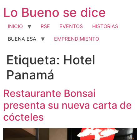
Ir
Lo Bueno se dice
al
contenido
INICIO
RSE
EVENTOS
HISTORIAS
BUENA ESA
EMPRENDIMIENTO
Etiqueta:
Hotel
Panamá
Restaurante Bonsai
presenta su nueva carta de
cócteles