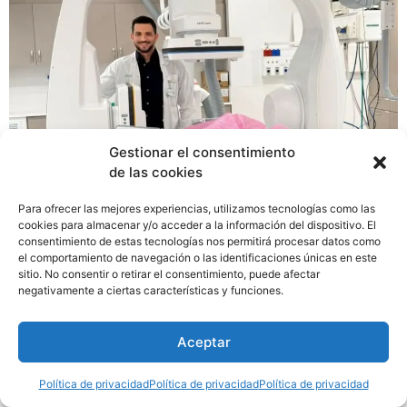
Gestionar el consentimiento
de las cookies
Para ofrecer las mejores experiencias, utilizamos tecnologías como las
︎El Dr. José De Obaldía valida una técnica revolucionaria
cookies para almacenar y/o acceder a la información del dispositivo. El
en Israel usando el dispositivo Comaneci para revertir el
consentimiento de estas tecnologías nos permitirá procesar datos como
vasoespasmo cerebral distal, una alternativa segura que
el comportamiento de navegación o las identificaciones únicas en este
sitio. No consentir o retirar el consentimiento, puede afectar
reduce la mortalidad en pacientes con aneurismas.
negativamente a ciertas características y funciones.
Aceptar
Política de privacidad
Política de privacidad
Política de privacidad