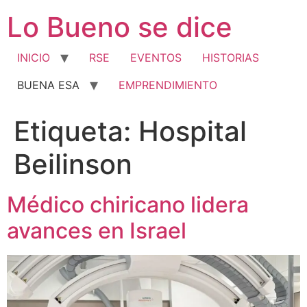
Ir
Lo Bueno se dice
al
contenido
INICIO
RSE
EVENTOS
HISTORIAS
BUENA ESA
EMPRENDIMIENTO
Etiqueta:
Hospital
Beilinson
Médico chiricano lidera
avances en Israel