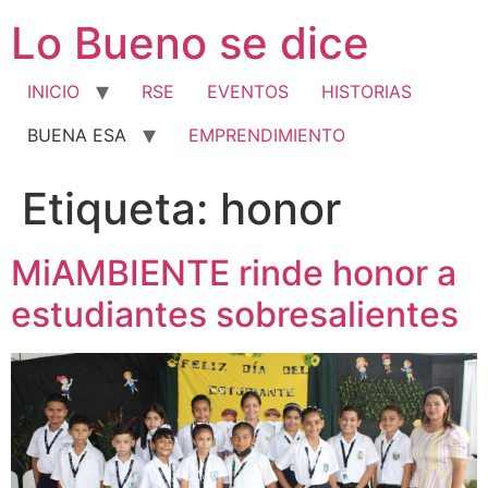
Ir
Lo Bueno se dice
al
contenido
INICIO
RSE
EVENTOS
HISTORIAS
BUENA ESA
EMPRENDIMIENTO
Etiqueta:
honor
MiAMBIENTE rinde honor a
estudiantes sobresalientes