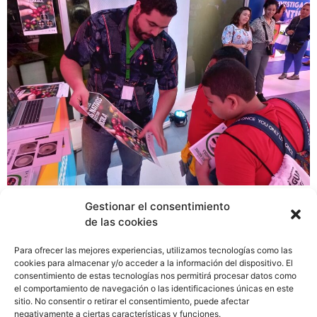
Niños, niñas, jóvenes, adultos y personas de la tercera
Gestionar el consentimiento
edad, con edades entre los 7 y más de 60 años,
de las cookies
visitantes de la Feria Internacional de David, han
conocido el poder que tienen los microbios endófitos
Para ofrecer las mejores experiencias, utilizamos tecnologías como las
(hongos que están en las hojas de las plantas),
cookies para almacenar y/o acceder a la información del dispositivo. El
consentimiento de estas tecnologías nos permitirá procesar datos como
descubiertos en los cafetales y en los bosques
el comportamiento de navegación o las identificaciones únicas en este
ubicados en las áreas protegidas del Parque
sitio. No consentir o retirar el consentimiento, puede afectar
Internacional La Amistad (Sitio de Patrimonio de la
negativamente a ciertas características y funciones.