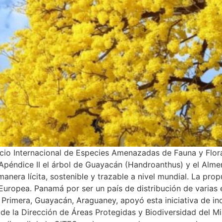
io Internacional de Especies Amenazadas de Fauna y Flora 
 Apéndice II el árbol de Guayacán (Handroanthus) y el Alm
manera lícita, sostenible y trazable a nivel mundial. La p
uropea. Panamá por ser un país de distribución de varias
rimera, Guayacán, Araguaney, apoyó esta iniciativa de inc
de la Dirección de Áreas Protegidas y Biodiversidad del M