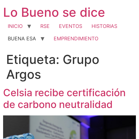
Ir
Lo Bueno se dice
al
contenido
INICIO
RSE
EVENTOS
HISTORIAS
BUENA ESA
EMPRENDIMIENTO
Etiqueta:
Grupo
Argos
Celsia recibe certificación
de carbono neutralidad