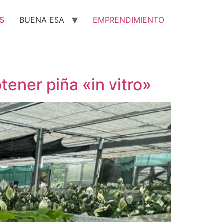
S
BUENA ESA
EMPRENDIMIENTO
ener piña «in vitro»