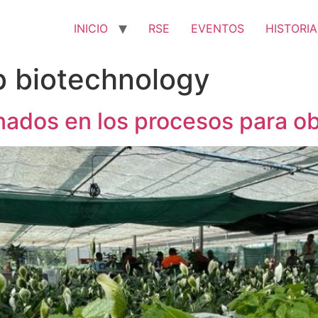
INICIO
RSE
EVENTOS
HISTORIA
b biotechnology
ados en los procesos para obt