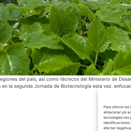
egiones del país, así como técnicos del Ministerio de Desa
en la segunda Jornada de Biotecnología esta vez, enfocada
Para ofrecer las
almacenar y/o ac
tecnologías nos 
identificaciones 
afectar negativa