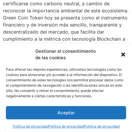
certificarse como carbono neutral, a cambio de
reconocer la importancia ambiental de este ecosistema.
Green Coin Token hoy se presenta como el instrumento
financiero y de inversión más sencillo, transparente y
descentralizado del mercado, que facilita dar
cumplimiento a la métrica con tecnología Blockchain a
los Objetivos de Desarrollo Sostenible (ODS), que a
Gestionar el consentimiento
través de la capacitación y educación ambiental al
de las cookies
individuo y la sociedad con el Microlearning y de
acuerdo a los principios de bonos sostenibles del
Para ofrecer las mejores experiencias, utilizamos tecnologías como las
International Market Association (ICMA) certificados
cookies para almacenar y/o acceder a la información del dispositivo. El
consentimiento de estas tecnologías nos permitirá procesar datos como
por la fundación Eco-Conciencia en la emisión del
el comportamiento de navegación o las identificaciones únicas en este
Second Review, a través de los Certificados de
sitio. No consentir o retirar el consentimiento, puede afectar
Cumplimiento ODS (CCODS), emitidos por CIFAL
negativamente a ciertas características y funciones.
Argentina- UNITAR, contribuye de manera transparente
a la conservación y preservación de los ecosistemas
Aceptar
escasos de Panamá.
Política de privacidad
Política de privacidad
Política de privacidad