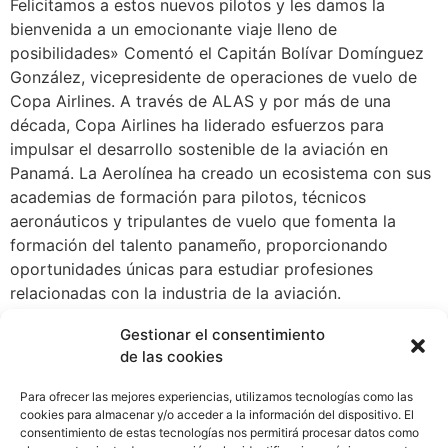
Felicitamos a estos nuevos pilotos y les damos la
bienvenida a un emocionante viaje lleno de
posibilidades» Comentó el Capitán Bolívar Domínguez
González, vicepresidente de operaciones de vuelo de
Copa Airlines. A través de ALAS y por más de una
década, Copa Airlines ha liderado esfuerzos para
impulsar el desarrollo sostenible de la aviación en
Panamá. La Aerolínea ha creado un ecosistema con sus
academias de formación para pilotos, técnicos
aeronáuticos y tripulantes de vuelo que fomenta la
formación del talento panameño, proporcionando
oportunidades únicas para estudiar profesiones
relacionadas con la industria de la aviación.
Actualmente, ALAS cuenta con 84 estudiantes activos
Gestionar el consentimiento
en las diferentes fases de la carrera. ALAS mantiene
de las cookies
abierto su proceso de selección de estudiantes durante
todo el año, permitiendo que jóvenes interesados en
Para ofrecer las mejores experiencias, utilizamos tecnologías como las
convertirse en pilotos comerciales presenten sus
cookies para almacenar y/o acceder a la información del dispositivo. El
consentimiento de estas tecnologías nos permitirá procesar datos como
documentos en cualquier momento. El proceso de