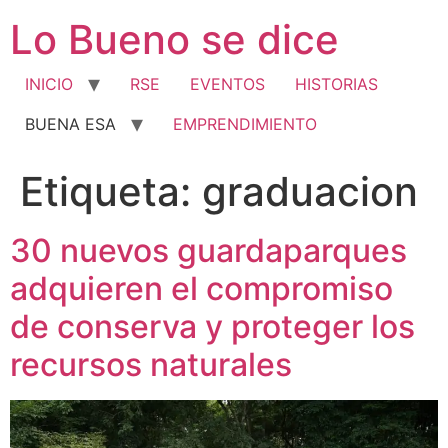
Ir
Lo Bueno se dice
al
contenido
INICIO
RSE
EVENTOS
HISTORIAS
BUENA ESA
EMPRENDIMIENTO
Etiqueta:
graduacion
30 nuevos guardaparques
adquieren el compromiso
de conserva y proteger los
recursos naturales