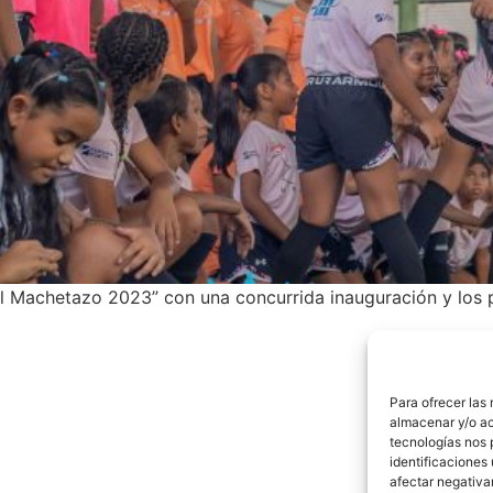
 El Machetazo 2023” con una concurrida inauguración y los
Para ofrecer las
almacenar y/o ac
tecnologías nos 
identificaciones 
afectar negativa