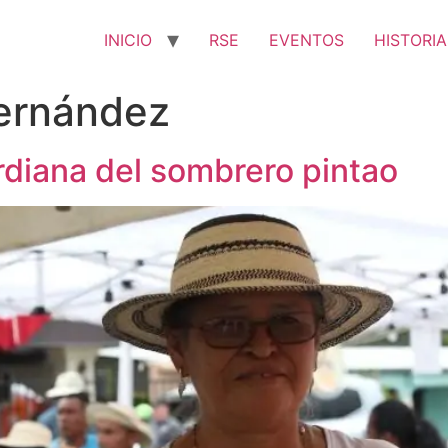
INICIO
RSE
EVENTOS
HISTORIA
Hernández
rdiana del sombrero pintao