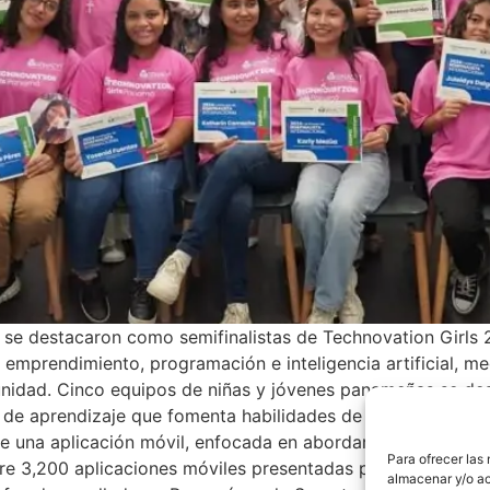
se destacaron como semifinalistas de Technovation Girls 
emprendimiento, programación e inteligencia artificial, med
nidad. Cinco equipos de niñas y jóvenes panameñas se des
 de aprendizaje que fomenta habilidades de creación tecn
lo de una aplicación móvil, enfocada en abordar un problema
Para ofrecer las
e 3,200 aplicaciones móviles presentadas por las particip
almacenar y/o ac