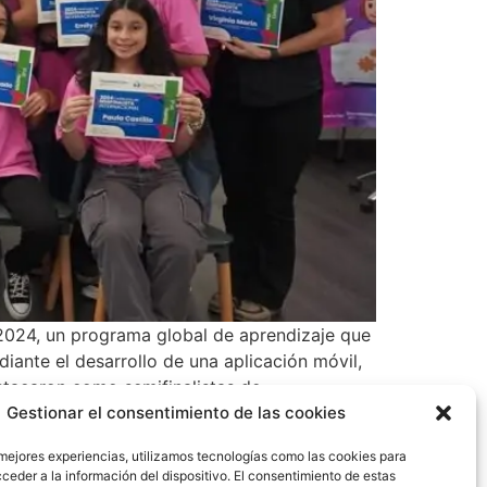
2024, un programa global de aprendizaje que
iante el desarrollo de una aplicación móvil,
tacaron como semifinalistas de
ológica, emprendimiento, programación e
Gestionar el consentimiento de las cookies
 en la comunidad. Los proyectos de los
 mejores experiencias, utilizamos tecnologías como las cookies para
antes de entre 8 y 18 años de 123 países que
ceder a la información del dispositivo. El consentimiento de estas