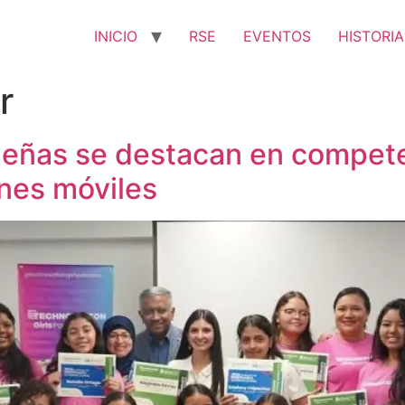
INICIO
RSE
EVENTOS
HISTORIA
r
eñas se destacan en competen
ones móviles