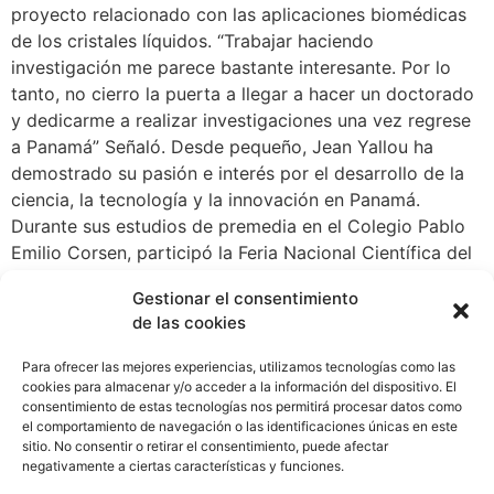
proyecto relacionado con las aplicaciones biomédicas
de los cristales líquidos. “Trabajar haciendo
investigación me parece bastante interesante. Por lo
tanto, no cierro la puerta a llegar a hacer un doctorado
y dedicarme a realizar investigaciones una vez regrese
a Panamá” Señaló. Desde pequeño, Jean Yallou ha
demostrado su pasión e interés por el desarrollo de la
ciencia, la tecnología y la innovación en Panamá.
Durante sus estudios de premedia en el Colegio Pablo
Emilio Corsen, participó la Feria Nacional Científica del
Ingenio Juvenil de la Senacyt, donde pudo por primera
Gestionar el consentimiento
vez con ayuda de la profesora Olga Samaniego, poner
de las cookies
en práctica sus conocimientos científicos. Este joven
científico disfruta diseñar, optimizar procesos y estar a
Para ofrecer las mejores experiencias, utilizamos tecnologías como las
la vanguardia de retos con enfoques de innovación,
cookies para almacenar y/o acceder a la información del dispositivo. El
consentimiento de estas tecnologías nos permitirá procesar datos como
para en un futuro poder desempeñar un papel crucial,
el comportamiento de navegación o las identificaciones únicas en este
ya sea en la creación y mejora de procesos para la
sitio. No consentir o retirar el consentimiento, puede afectar
fabricación de productos químicos, alimentos,
negativamente a ciertas características y funciones.
productos farmacéuticos, materiales y energía, o en