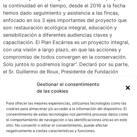
la continuidad en el tiempo, desde el 2016 a la fecha
hemos dado seguimiento y asistencia a las fincas,
enfocado en los 3 ejes importantes del proyecto que
son: restauración ecológica integral, educación y
sensibilización a diferentes audiencias claves y
capacitación. El Plan Escárrea es un proyecto integral,
con una visión a largo plazo, en que las acciones y
compromiso de todos convergen en la conservación.
Solo juntos lo podremos lograr”. Declaró por su parte,
el Sr. Guillermo de Roux, Presidente de Fundación
TRENCO Se desarrolló un análisis con sistemas de
Gestionar el consentimiento
información geográfica (SIG) de la cuenca del río
de las cookies
Escárrea, identificando a lo largo del río, las áreas
críticas y prioritarias a reforestar. Las más prioritarias
Para ofrecer las mejores experiencias, utilizamos tecnologías como las
suman 7 hectáreas distribuidas a lo largo de los
cookies para almacenar y/o acceder a la información del dispositivo. El
consentimiento de estas tecnologías nos permitirá procesar datos como
nacimientos del río, y otras 101.2 hectáreas
el comportamiento de navegación o las identificaciones únicas en este
identificadas por el software QGIS, recomendadas a
sitio. No consentir o retirar el consentimiento, puede afectar
restaurar a lo largo de la cuenca alta del río. Esto nos
negativamente a ciertas características y funciones.