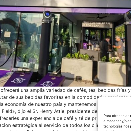
ofrecerá una amplia variedad de cafés, tés, bebidas frías
rutar de sus bebidas favoritas en la comodidad y ambiente 
 la economía de nuestro país y mantenemos nuestro plan 
 Field», dijo el Sr. Henry Attie, presidente de Premium Caf
Para ofrecer las
ofrecerles una experiencia de café y té de primera calidad»
almacenar y/o ac
cación estratégica al servicio de todos los clientes del áre
tecnologías nos 