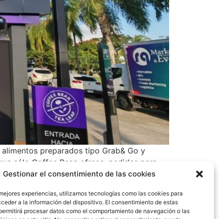
 y alimentos preparados tipo Grab& Go y
que sólo Coffee Bean ofrece, pedirlas para
de expansión sintiéndonos emocionados en
Gestionar el consentimiento de las cookies
é Latinoamérica. «Esta nueva ubicación nos
 mejores experiencias, utilizamos tecnologías como las cookies para
. La nueva sucursal de Albrook cuenta con
ceder a la información del dispositivo. El consentimiento de estas
a. También consolidaron el App Club Coffee
permitirá procesar datos como el comportamiento de navegación o las