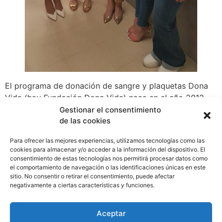
El programa de donación de sangre y plaquetas Dona
Vida (hoy Fundación Dona Vida) nace en el año 2012
gracias a la iniciativa de Fundacáncer y de la Fundación
Gestionar el consentimiento
de las cookies
Felipe Motta para apoyar a la recolección de sangre del
Instituto Oncológico Nacional. Para este propósito, la
Para ofrecer las mejores experiencias, utilizamos tecnologías como las
Fundación Felipe Motta donó a Dona Vida la primera
cookies para almacenar y/o acceder a la información del dispositivo. El
unidad móvil de colecta de sangre en Panamá.
consentimiento de estas tecnologías nos permitirá procesar datos como
el comportamiento de navegación o las identificaciones únicas en este
WhatsApp
Compartir
sitio. No consentir o retirar el consentimiento, puede afectar
negativamente a ciertas características y funciones.
Etiquetado
bancosdesangre
,
cuidado
,
donacion
,
Aceptar
donaciondesangre
,
Eventos
,
fundacion
,
Panamá
,
Salud
,