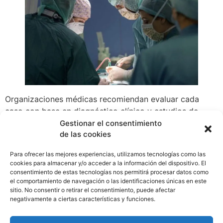
Organizaciones médicas recomiendan evaluar cada
caso con base en diagnóstico clínico y estudios de
imagen detallados, considerando factores como edad,
Gestionar el consentimiento
de las cookies
antecedentes de salud y limitaciones funcionales.
También subrayan la necesidad de fomentar el acceso a
Para ofrecer las mejores experiencias, utilizamos tecnologías como las
información confiable sobre nuevas opciones
cookies para almacenar y/o acceder a la información del dispositivo. El
terapéuticas y garantizar la continuidad del seguimiento
consentimiento de estas tecnologías nos permitirá procesar datos como
el comportamiento de navegación o las identificaciones únicas en este
postoperatorio, independientemente del lugar donde se
sitio. No consentir o retirar el consentimiento, puede afectar
realice la intervención.
negativamente a ciertas características y funciones.
WhatsApp
Compartir