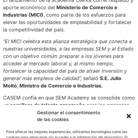
aporte económico del
Ministerio de Comercio e
Industrias (MICI)
, como parte de los esfuerzos para
elevar las oportunidades de empleabilidad y fortalecer
la competitividad del país.
“El MICI celebra esta alianza estratégica que conecta a
nuestras universidades, a las empresas SEM y al Estado
con un objetivo común: preparar a los jóvenes para
acceder al mercado laboral y, al mismo tiempo,
fortalecer la capacidad del país de atraer inversión y
generar más empleos de calidad”,
señaló
S.E. Julio
Moltó, Ministro de Comercio e Industrias.
CASEM confía en que SEM Academy se consolide como
un
semillero de talento panameño
para las empresas
multinacionales, de manera que cada vez más jóvenes
Gestionar el consentimiento
de las cookies
accedan a oportunidades de formación y empleo de
calidad. Este esfuerzo conjunto permitirá atender la
Para ofrecer las mejores experiencias, utilizamos tecnologías como las
creciente demanda de capital humano calificado, al
cookies para almacenar y/o acceder a la información del dispositivo. El