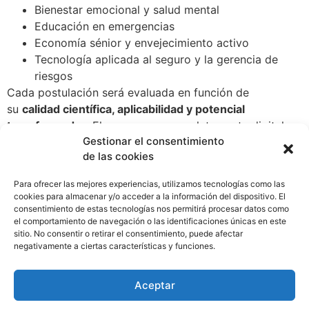
Bienestar emocional y salud mental
Educación en emergencias
Economía sénior y envejecimiento activo
Tecnología aplicada al seguro y la gerencia de
riesgos
Cada postulación será evaluada en función de
su
calidad científica, aplicabilidad y potencial
transformador
. El proceso es completamente digital y
Gestionar el consentimiento
está abierto a investigadores de todo el mundo hasta
de las cookies
el
20 de octubre de 2025
.
Las bases están disponibles en:
Para ofrecer las mejores experiencias, utilizamos tecnologías como las
cookies para almacenar y/o acceder a la información del dispositivo. El
consentimiento de estas tecnologías nos permitirá procesar datos como
el comportamiento de navegación o las identificaciones únicas en este
www.fundacionmapfre.org/premios-
sitio. No consentir o retirar el consentimiento, puede afectar
ayudas/investigacion-ignacio-larramendi
negativamente a ciertas características y funciones.
WhatsApp
Compartir
Aceptar
Etiquetado
becas de investigación
,
Fundación Mapfre