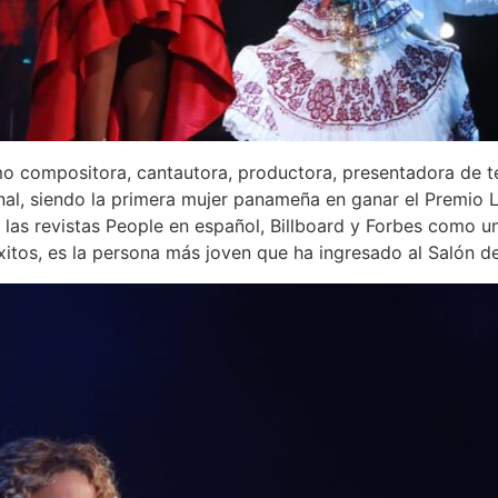
o compositora, cantautora, productora, presentadora de tel
ional, siendo la primera mujer panameña en ganar el Premi
 las revistas People en español, Billboard y Forbes como u
éxitos, es la persona más joven que ha ingresado al Salón 