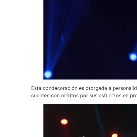
Esta condecoración es otorgada a personalida
cuenten con méritos por sus esfuerzos en pro