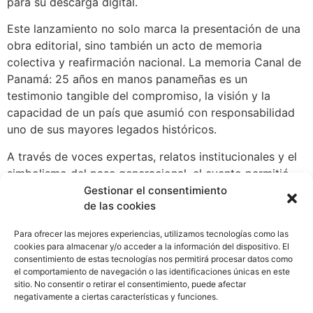
para su descarga digital.
Este lanzamiento no solo marca la presentación de una
obra editorial, sino también un acto de memoria
colectiva y reafirmación nacional. La memoria Canal de
Panamá: 25 años en manos panameñas es un
testimonio tangible del compromiso, la visión y la
capacidad de un país que asumió con responsabilidad
uno de sus mayores legados históricos.
A través de voces expertas, relatos institucionales y el
simbolismo del pase generacional, el evento permitió
mirar hacia atrás con orgullo y hacia adelante con
Gestionar el consentimiento
de las cookies
esperanza. La entrega de la memoria a la juventud
panameña selló un mensaje claro: el Canal ha sido, es y
Para ofrecer las mejores experiencias, utilizamos tecnologías como las
seguirá siendo una obra viva en constante evolución,
cookies para almacenar y/o acceder a la información del dispositivo. El
guiada por manos panameñas y sostenida por el sueño
consentimiento de estas tecnologías nos permitirá procesar datos como
el comportamiento de navegación o las identificaciones únicas en este
de un país que nunca dejó de creer en sí mismo.
sitio. No consentir o retirar el consentimiento, puede afectar
WhatsApp
Compartir
negativamente a ciertas características y funciones.