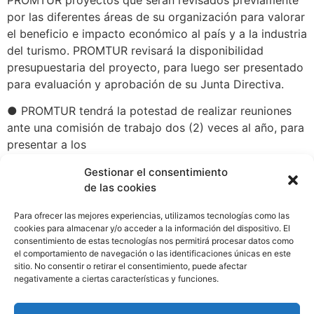
PROMTUR proyectos que serán revisados previamente
por las diferentes áreas de su organización para valorar
el beneficio e impacto económico al país y a la industria
del turismo. PROMTUR revisará la disponibilidad
presupuestaria del proyecto, para luego ser presentado
para evaluación y aprobación de su Junta Directiva.
● PROMTUR tendrá la potestad de realizar reuniones
ante una comisión de trabajo dos (2) veces al año, para
presentar a los
miembros de CAMTUR las tendencias mundiales y
Gestionar el consentimiento
oportunidades para la promoción eficiente de los
de las cookies
destinos nacionales y los
resultados obtenidos en los esfuerzos hechos en el
Para ofrecer las mejores experiencias, utilizamos tecnologías como las
pasado inmediato.
cookies para almacenar y/o acceder a la información del dispositivo. El
consentimiento de estas tecnologías nos permitirá procesar datos como
el comportamiento de navegación o las identificaciones únicas en este
CAMTUR y PROMTUR buscan fortalecer el desarrollo
sitio. No consentir o retirar el consentimiento, puede afectar
del turismo para beneficio de la economía del país
negativamente a ciertas características y funciones.
WhatsApp
Compartir