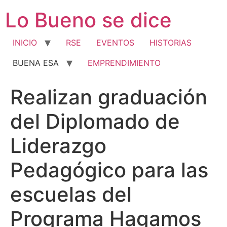
Ir
Lo Bueno se dice
al
contenido
INICIO
RSE
EVENTOS
HISTORIAS
BUENA ESA
EMPRENDIMIENTO
Realizan graduación
del Diplomado de
Liderazgo
Pedagógico para las
escuelas del
Programa Hagamos