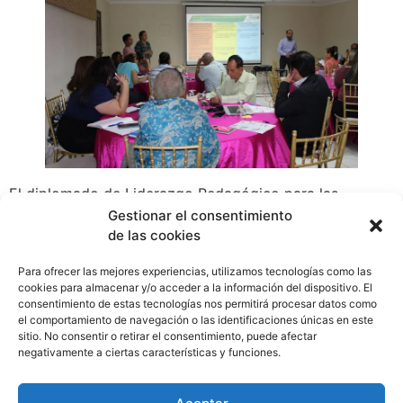
El diplomado de Liderazgo Pedagógico para las
escuelas del Programa Hagamos Ciencia se desarrolla
Gestionar el consentimiento
de las cookies
dentro del marco del Plan Nacional Estratégico de
Ciencia, Tecnología e Innovación (PENCYT 2019-2024)
Para ofrecer las mejores experiencias, utilizamos tecnologías como las
de la Senacyt que tiene dentro de sus objetivos
cookies para almacenar y/o acceder a la información del dispositivo. El
estratégicos para el sector educativo “contribuir al
consentimiento de estas tecnologías nos permitirá procesar datos como
el comportamiento de navegación o las identificaciones únicas en este
logro de una educación inclusiva, pertinente, equitativa
sitio. No consentir o retirar el consentimiento, puede afectar
y de calidad”.
negativamente a ciertas características y funciones.
WhatsApp
Compartir