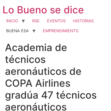
Ir
Lo Bueno se dice
al
contenido
INICIO
RSE
EVENTOS
HISTORIAS
BUENA ESA
EMPRENDIMIENTO
Academia de
técnicos
aeronáuticos de
COPA Airlines
gradúa 47 técnicos
aeronáuticos