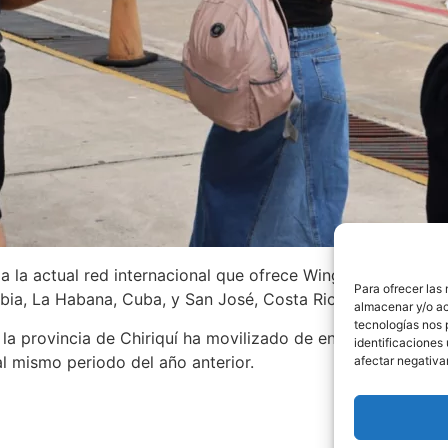
 a la actual red internacional que ofrece Wingo desde Pana
Para ofrecer las
bia, La Habana, Cuba, y San José, Costa Rica.
almacenar y/o ac
tecnologías nos 
la provincia de Chiriquí ha movilizado de enero a junio de 
identificaciones 
l mismo periodo del año anterior.
afectar negativa