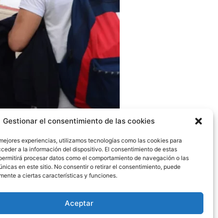
Gestionar el consentimiento de las cookies
má y que incluye destinos como Barranquilla,
 mejores experiencias, utilizamos tecnologías como las cookies para
ceder a la información del dispositivo. El consentimiento de estas
permitirá procesar datos como el comportamiento de navegación o las
2023 un total de 98,865 viajeros, lo que
únicas en este sitio. No consentir o retirar el consentimiento, puede
mente a ciertas características y funciones.
Aceptar