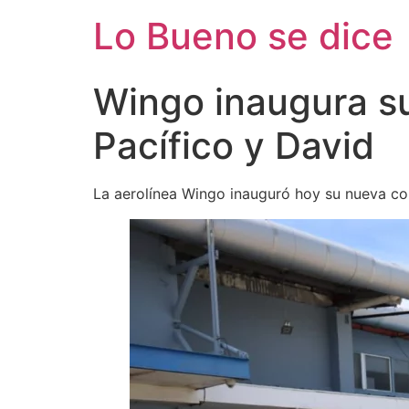
Ir
Lo Bueno se dice
al
contenido
Wingo inaugura s
Pacífico y David
La aerolínea Wingo inauguró hoy su nueva con