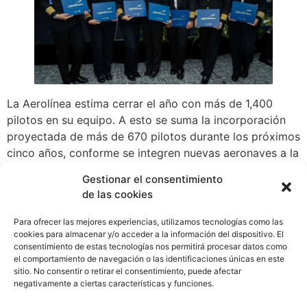
La Aerolínea estima cerrar el año con más de 1,400
pilotos en su equipo. A esto se suma la incorporación
proyectada de más de 670 pilotos durante los próximos
cinco años, conforme se integren nuevas aeronaves a la
flota.
Gestionar el consentimiento
de las cookies
Con esta nueva promoción de capitanes, Copa Airlines
consolida su estructura operativa para acompañar la
Para ofrecer las mejores experiencias, utilizamos tecnologías como las
expansión de su red de rutas en el continente, lo que
cookies para almacenar y/o acceder a la información del dispositivo. El
responde a las necesidades técnicas derivadas del
consentimiento de estas tecnologías nos permitirá procesar datos como
el comportamiento de navegación o las identificaciones únicas en este
crecimiento proyectado de la Aerolínea en capacidad,
sitio. No consentir o retirar el consentimiento, puede afectar
frecuencias y destinos.
negativamente a ciertas características y funciones.