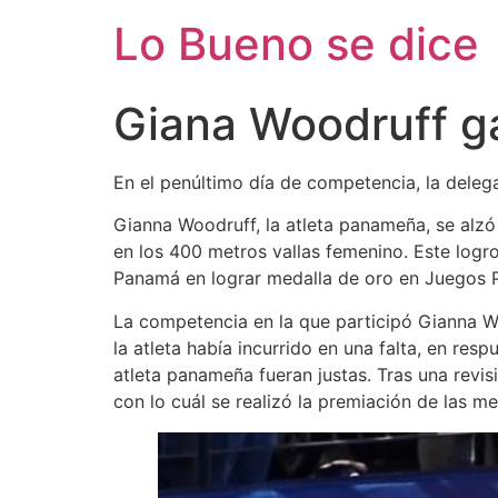
Ir
Lo Bueno se dice
al
contenido
Giana Woodruff g
En el penúltimo día de competencia, la dele
Gianna Woodruff, la atleta panameña, se alz
en los 400 metros vallas femenino. Este logro
Panamá en lograr medalla de oro en Juegos 
La competencia en la que participó Gianna Wo
la atleta había incurrido en una falta, en res
atleta panameña fueran justas. Tras una revi
con lo cuál se realizó la premiación de las