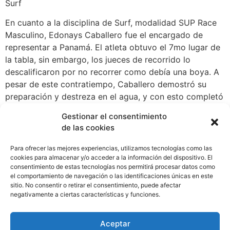
Surf
En cuanto a la disciplina de Surf, modalidad SUP Race
Masculino, Edonays Caballero fue el encargado de
representar a Panamá. El atleta obtuvo el 7mo lugar de
la tabla, sin embargo, los jueces de recorrido lo
descalificaron por no recorrer como debía una boya. A
pesar de este contratiempo, Caballero demostró su
preparación y destreza en el agua, y con esto completó
su participación con Panamá.
Gestionar el consentimiento
de las cookies
Finalmente, en la final Femenina de SUP Race, Stephanie
Bodden obtuvo el 8vo lugar con un tiempo de 19:56.0,
Para ofrecer las mejores experiencias, utilizamos tecnologías como las
Bodden fue recibida por el equipo panameño que
cookies para almacenar y/o acceder a la información del dispositivo. El
estuvo apoyando a la panameña en toda la
consentimiento de estas tecnologías nos permitirá procesar datos como
el comportamiento de navegación o las identificaciones únicas en este
competencia con la cual culmina su participación en
sitio. No consentir o retirar el consentimiento, puede afectar
Santiago 2023.
negativamente a ciertas características y funciones.
WhatsApp
Compartir
Aceptar