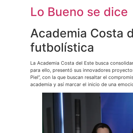
Ir
Lo Bueno se dice
al
contenido
Academia Costa de
futbolística
La Academia Costa del Este busca consolidarse
para ello, presentó sus innovadores proyect
Piel”, con la que buscan resaltar el compromiso
academia y así marcar el inicio de una emoci