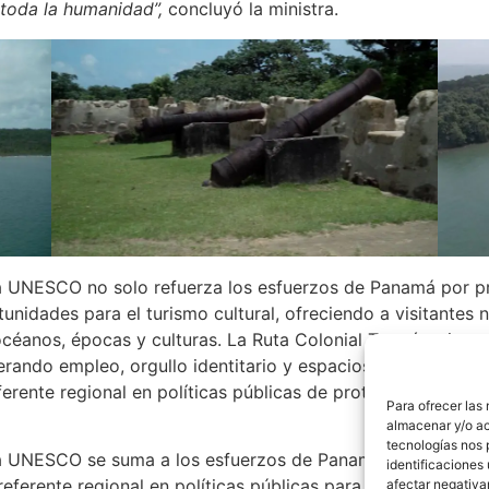
toda la humanidad”,
concluyó la ministra.
la UNESCO no solo refuerza los esfuerzos de Panamá por pr
nidades para el turismo cultural, ofreciendo a visitantes n
 océanos, épocas y culturas. La Ruta Colonial Transístmic
rando empleo, orgullo identitario y espacios de participac
rente regional en políticas públicas de protección del pat
Para ofrecer las
almacenar y/o ac
tecnologías nos 
la UNESCO se suma a los esfuerzos de Panamá por preservar
identificaciones 
eferente regional en políticas públicas para la protección 
afectar negativa