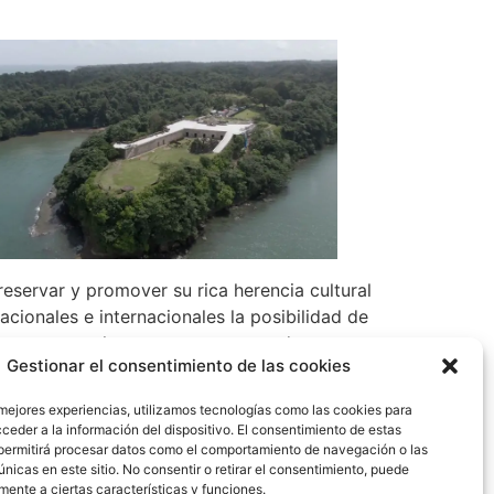
eservar y promover su rica herencia cultural
acionales e internacionales la posibilidad de
a se proyecta ahora como un motor de
Gestionar el consentimiento de las cookies
ión en torno al patrimonio. Con esta
rimonio y como un país anfitrión de
 mejores experiencias, utilizamos tecnologías como las cookies para
ceder a la información del dispositivo. El consentimiento de estas
permitirá procesar datos como el comportamiento de navegación o las
 y promover su rica herencia cultural y
únicas en este sitio. No consentir o retirar el consentimiento, puede
del patrimonio.
mente a ciertas características y funciones.