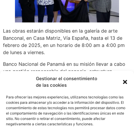
Las obras estarán disponibles en la galería de arte
Banconal, en Casa Matriz, Vía España, hasta el 13 de
febrero de 2025, en un horario de 8:00 am a 4:00 pm
de lunes a viernes.
Banco Nacional de Panamá en su misión llevar a cabo
una gestión responsable del negocio, estructura
anualmente un calendario cultural, con el fin de
Gestionar el consentimiento
de las cookies
promover el arte y la cultura de nuestro país, alineado a
los Objetivos de Desarrollo Sostenible. Para este año se
Para ofrecer las mejores experiencias, utilizamos tecnologías como las
tiene estimado un total de 10 exposiciones temporales
cookies para almacenar y/o acceder a la información del dispositivo. El
de arte, siendo una importante vitrina para los artistas
consentimiento de estas tecnologías nos permitirá procesar datos como
el comportamiento de navegación o las identificaciones únicas en este
locales.
sitio. No consentir o retirar el consentimiento, puede afectar
WhatsApp
Compartir
negativamente a ciertas características y funciones.