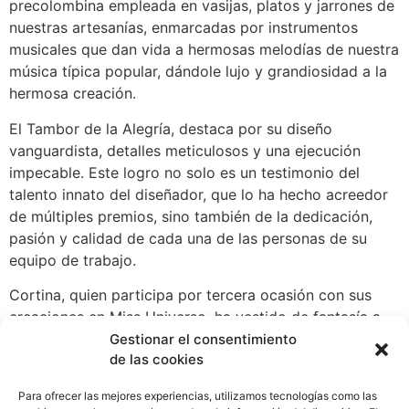
precolombina empleada en vasijas, platos y jarrones de
nuestras artesanías, enmarcadas por instrumentos
musicales que dan vida a hermosas melodías de nuestra
música típica popular, dándole lujo y grandiosidad a la
hermosa creación.
El Tambor de la Alegría, destaca por su diseño
vanguardista, detalles meticulosos y una ejecución
impecable. Este logro no solo es un testimonio del
talento innato del diseñador, que lo ha hecho acreedor
de múltiples premios, sino también de la dedicación,
pasión y calidad de cada una de las personas de su
equipo de trabajo.
Cortina, quien participa por tercera ocasión con sus
creaciones en Miss Universo, ha vestido de fantasía a
las dos últimas panameñas en ingresar al TOP de este
Gestionar el consentimiento
de las cookies
concurso, con creaciones muy llamativas y coloridas
como: Flores y Café, Orgullos de mi tierra portado por
Para ofrecer las mejores experiencias, utilizamos tecnologías como las
Keity Drennan en el año 2016 y el recordado y muy