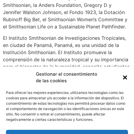
Smithsonian, la Anders Foundation, Gregory D y
Jennifer Walston Johnson, el Fondo 1923, la Dotación
Rubinoff Big Bet, el Smithsonian Women’s Committee y
el Smithsonian Life on a Sustainable Planet Pathfinder.
El Instituto Smithsonian de Investigaciones Tropicales,
en ciudad de Panamá, Panamá, es una unidad de la
Institución Smithsonian. El Instituto promueve la
comprensión de la naturaleza tropical y su importancia
para el bienestar de la humanidad, capacita estudiantes
para llevar a cabo investigaciones en los trópicos, y
Gestionar el consentimiento
de las cookies
fomenta la conservación mediante la concienciación
pública sobre la belleza e importancia de los
Para ofrecer las mejores experiencias, utilizamos tecnologías como las
ecosistemas tropicales. Para más información refiérase
cookies para almacenar y/o acceder a la información del dispositivo. El
a nuestro Video Institucional y visite nuestra página
consentimiento de estas tecnologías nos permitirá procesar datos como
el comportamiento de navegación o las identificaciones únicas en este
web. Síguenos también en redes sociales: Facebook,
sitio. No consentir o retirar el consentimiento, puede afectar
Twitter e Instagram.
negativamente a ciertas características y funciones.
WhatsApp
Compartir