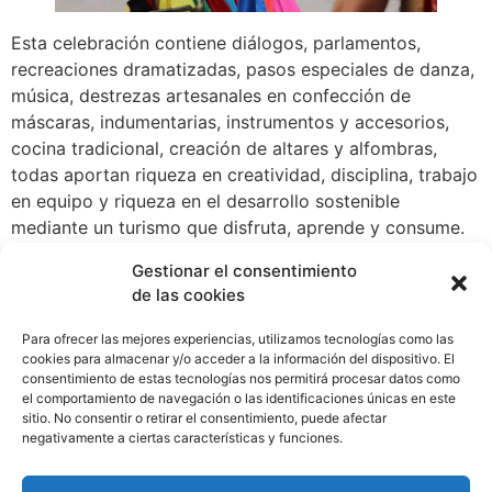
Esta celebración contiene diálogos, parlamentos,
recreaciones dramatizadas, pasos especiales de danza,
música, destrezas artesanales en confección de
máscaras, indumentarias, instrumentos y accesorios,
cocina tradicional, creación de altares y alfombras,
todas aportan riqueza en creatividad, disciplina, trabajo
en equipo y riqueza en el desarrollo sostenible
mediante un turismo que disfruta, aprende y consume.
Acompañaron a la ministra de Cultura, María Eugenia
Gestionar el consentimiento
de las cookies
Herrera; Emma Gómez, Jeja de Patrimonio Cultural
Inmaterial; Enrique López Hurtado, especialista del
Para ofrecer las mejores experiencias, utilizamos tecnologías como las
Sector Cultural de la Oficina Regional de la UNESCO
cookies para almacenar y/o acceder a la información del dispositivo. El
para América Central, México y Colombia y Aristides
consentimiento de estas tecnologías nos permitirá procesar datos como
el comportamiento de navegación o las identificaciones únicas en este
Burgos, presidente del Patronato de Danzas Miguel
sitio. No consentir o retirar el consentimiento, puede afectar
Leguizamo de La Villa.
negativamente a ciertas características y funciones.
WhatsApp
Compartir