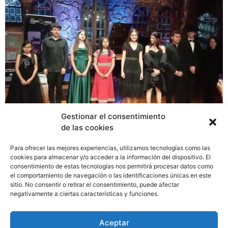
Gestionar el consentimiento
Aymara Montero, una talentosa pianista de apenas 12
de las cookies
años que estudia en el Colegio Benigno Tomás Argote,
el primer año. Oriunda de la Comarca Ngäbe. Desde
Para ofrecer las mejores experiencias, utilizamos tecnologías como las
muy pequeña, Aymara ha demostrado una sensibilidad
cookies para almacenar y/o acceder a la información del dispositivo. El
consentimiento de estas tecnologías nos permitirá procesar datos como
especial por la música. Comenzó a tocar piano a los 6
el comportamiento de navegación o las identificaciones únicas en este
años y desde entonces ha cultivado su talento con
sitio. No consentir o retirar el consentimiento, puede afectar
dedicación y disciplina, practicando tres horas al día en
negativamente a ciertas características y funciones.
un modesto piano que, aunque no es el más adecuado,
ha sido su herramienta para soñar en grande, según lo
Aceptar